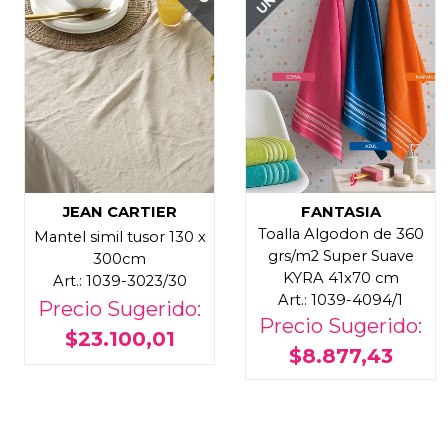
JEAN CARTIER
FANTASIA
Toalla Algodon de 360
Mantel simil tusor 130 x
grs/m2 Super Suave
300cm
KYRA 41x70 cm
Art.: 1039-3023/30
Art.: 1039-4094/1
Precio Sugerido:
Precio Sugerido:
$23.100,01
$8.877,43