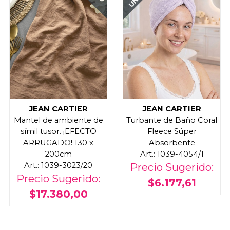
JEAN CARTIER
JEAN CARTIER
Mantel de ambiente de
Turbante de Baño Coral
símil tusor. ¡EFECTO
Fleece Súper
ARRUGADO! 130 x
Absorbente
200cm
Art.: 1039-4054/1
Art.: 1039-3023/20
Precio Sugerido:
Precio Sugerido:
$6.177,61
$17.380,00