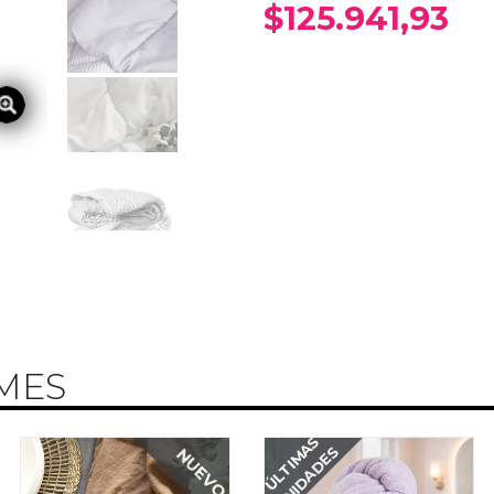
$
125.941,93
MES
ÚLTIMAS
UNIDADES
NUEVO