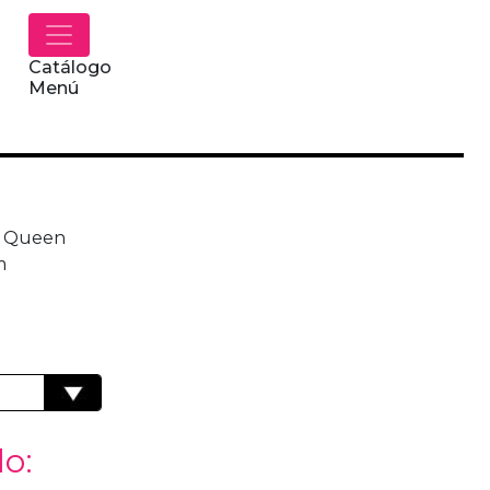
Catálogo
Menú
S Queen
m
do: