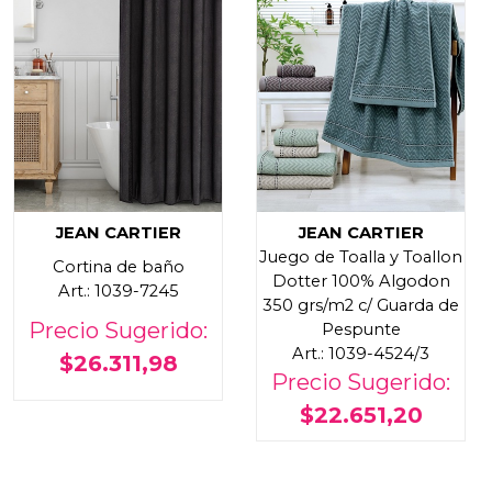
JEAN CARTIER
JEAN CARTIER
Juego de Toalla y Toallon
Cortina de baño
Dotter 100% Algodon
Art.: 1039-7245
350 grs/m2 c/ Guarda de
Precio Sugerido:
Pespunte
Art.: 1039-4524/3
$26.311,98
Precio Sugerido:
$22.651,20