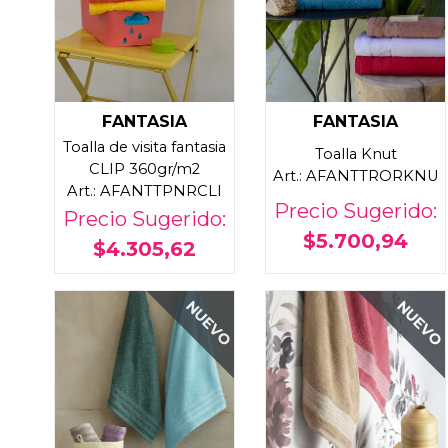
FANTASIA
FANTASIA
Toalla de visita fantasia
Toalla Knut
CLIP 360gr/m2
Art.: AFANTTRORKNU
Art.: AFANTTPNRCLI
Precio Sugerido:
Precio Sugerido:
$5.700,94
$4.305,62
NUEVO
NUEVO