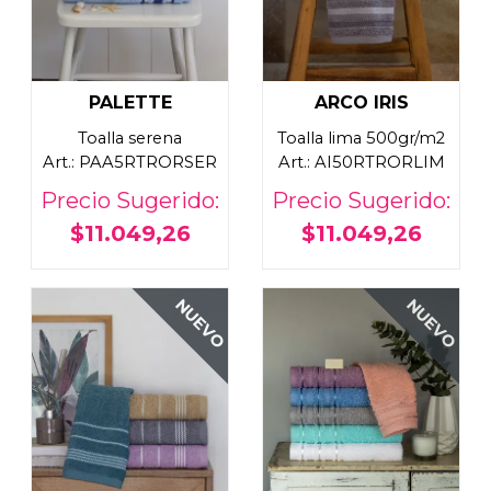
PALETTE
ARCO IRIS
Toalla serena
Toalla lima 500gr/m2
Art.: PAA5RTRORSER
Art.: AI50RTRORLIM
Precio Sugerido:
Precio Sugerido:
$11.049,26
$11.049,26
NUEVO
NUEVO