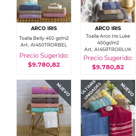
ARCO IRIS
ARCO IRIS
Toalla Arco Iris Luke
Toalla Belly 450 gr/m2
450gr/m2
Art.: AI450TRORBEL
Art.: AI45RTRORLUK
Precio Sugerido:
Precio Sugerido:
$9.780,82
$9.780,82
ÚLTIMAS
UNIDADES
NUEVO
NUEVO