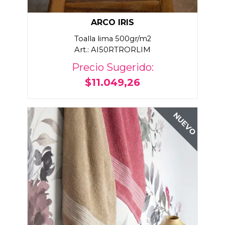
ARCO IRIS
Toalla lima 500gr/m2
Art.: AI50RTRORLIM
Precio Sugerido:
$11.049,26
NUEVO