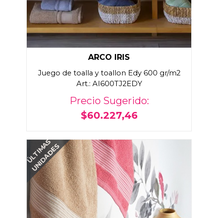
ARCO IRIS
Juego de toalla y toallon Edy 600 gr/m2
Art.: AI600TJ2EDY
Precio Sugerido:
$60.227,46
ÚLTIMAS
UNIDADES