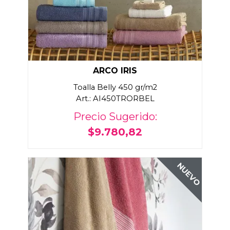
ARCO IRIS
Toalla Belly 450 gr/m2
Art.: AI450TRORBEL
Precio Sugerido:
$9.780,82
NUEVO