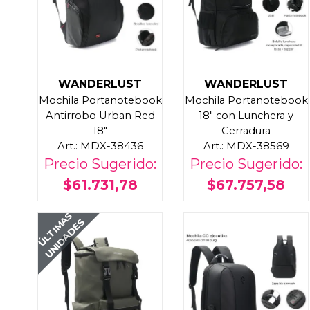
WANDERLUST
WANDERLUST
Mochila Portanotebook
Mochila Portanotebook
Antirrobo Urban Red
18" con Lunchera y
18"
Cerradura
Art.: MDX-38436
Art.: MDX-38569
Precio Sugerido:
Precio Sugerido:
$61.731,78
$67.757,58
ÚLTIMAS
UNIDADES