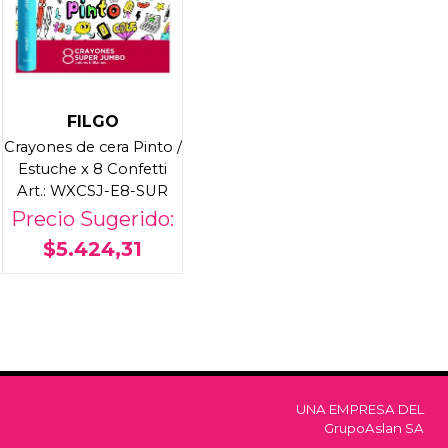
FILGO
Crayones de cera Pinto /
Estuche x 8 Confetti
Art.: WXCSJ-E8-SUR
Precio Sugerido:
$5.424,31
UNA EMPRESA DEL
GrupoAslan SA