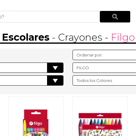
s Escolares
- Crayones
-
Filgo