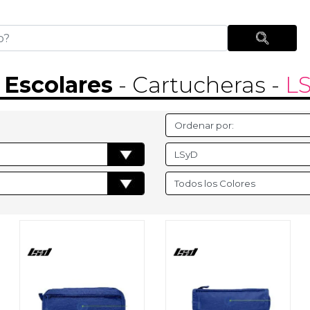
s Escolares
- Cartucheras
-
L