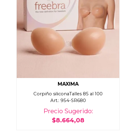
MAXIMA
Corpiño siliconaTalles 85 al 100
Art.: 954-SR680
Precio Sugerido:
$8.664,08