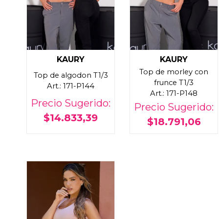
KAURY
KAURY
Top de morley con
Top de algodon T1/3
frunce T1/3
Art.: 171-P144
Art.: 171-P148
Precio Sugerido:
Precio Sugerido:
$14.833,39
$18.791,06