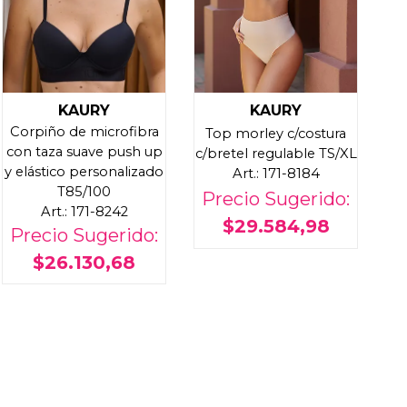
KAURY
KAURY
Corpiño de microfibra
Top morley c/costura
con taza suave push up
c/bretel regulable TS/XL
y elástico personalizado
Art.: 171-8184
T85/100
Precio Sugerido:
Art.: 171-8242
$29.584,98
Precio Sugerido:
$26.130,68