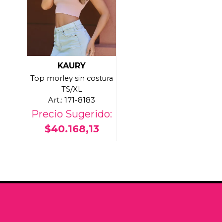
KAURY
Top morley sin costura
TS/XL
Art.: 171-8183
Precio Sugerido:
$40.168,13