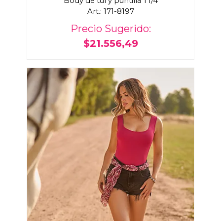
Body de tul y puntilla T1/4
Art.: 171-8197
Precio Sugerido:
$21.556,49