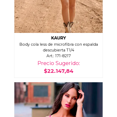
KAURY
Body cola less de microfibra con espalda
descubierta T1/4
Art.: 171-8217
Precio Sugerido:
$22.147,84