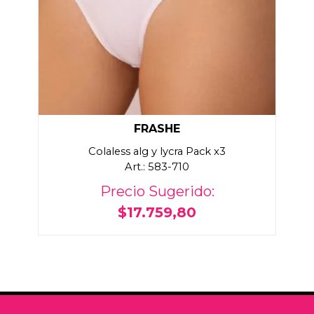
FRASHE
Colaless alg y lycra Pack x3
Art.: 583-710
Precio Sugerido:
$17.759,80