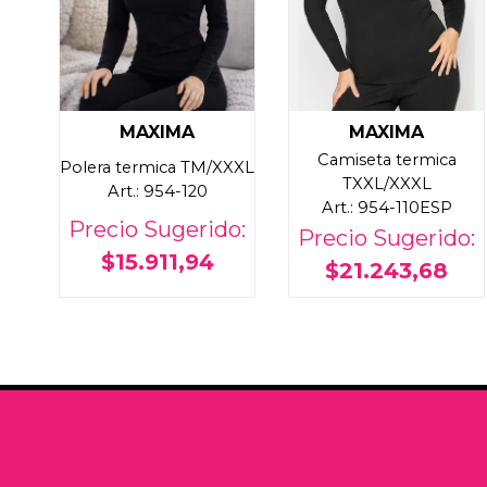
MAXIMA
MAXIMA
Camiseta termica
Polera termica TM/XXXL
TXXL/XXXL
Art.: 954-120
Art.: 954-110ESP
Precio Sugerido:
Precio Sugerido:
$15.911,94
$21.243,68