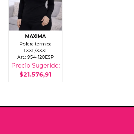
MAXIMA
Polera termica
TXXL/XXXL
Art.: 954-120ESP
Precio Sugerido:
$21.576,91