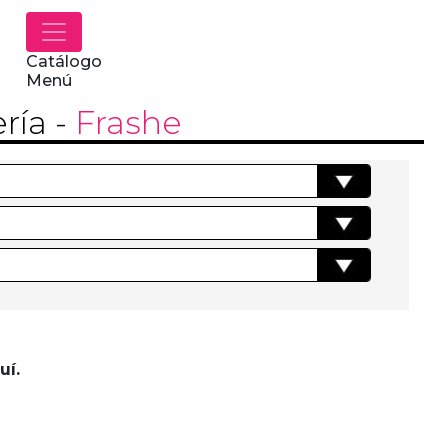
Catálogo
Menú
ría
-
Frashe
uí.