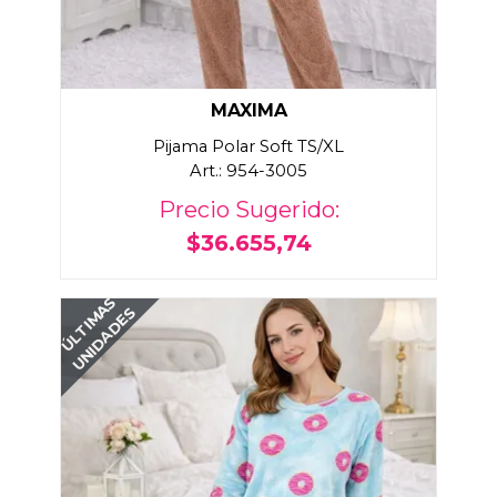
MAXIMA
Pijama Polar Soft TS/XL
Art.: 954-3005
Precio Sugerido:
$36.655,74
ÚLTIMAS
UNIDADES