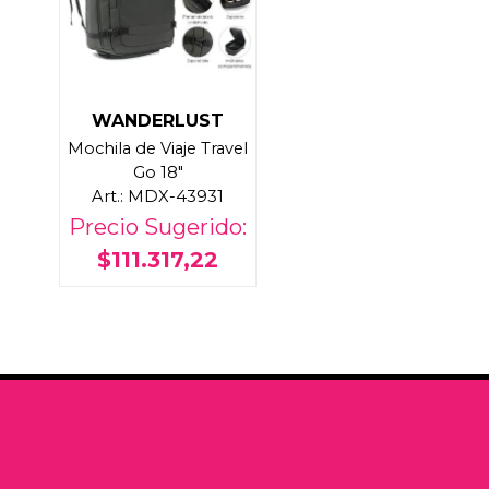
WANDERLUST
Mochila de Viaje Travel
Go 18"
Art.: MDX-43931
Precio Sugerido:
$111.317,22