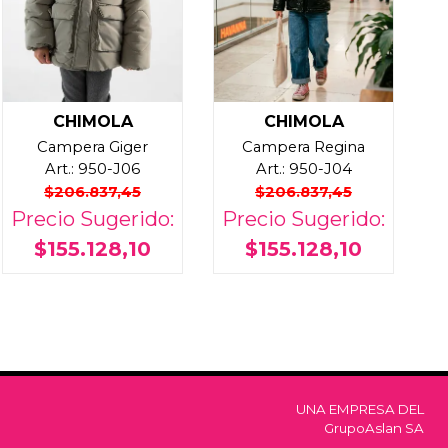
CHIMOLA
CHIMOLA
Campera Giger
Campera Regina
Art.: 950-J06
Art.: 950-J04
$206.837,45
$206.837,45
Precio Sugerido:
Precio Sugerido:
$155.128,10
$155.128,10
UNA EMPRESA DEL
GrupoAslan SA