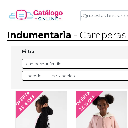
Indumentaria
- Camperas 
Filtrar:
OFERTA
OFERTA
25 % OFF
25 % OFF