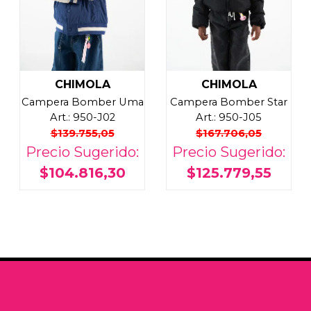
CHIMOLA
CHIMOLA
Campera Bomber Uma
Campera Bomber Star
Art.: 950-J02
Art.: 950-J05
$139.755,05
$167.706,05
Precio Sugerido:
Precio Sugerido:
$104.816,30
$125.779,55