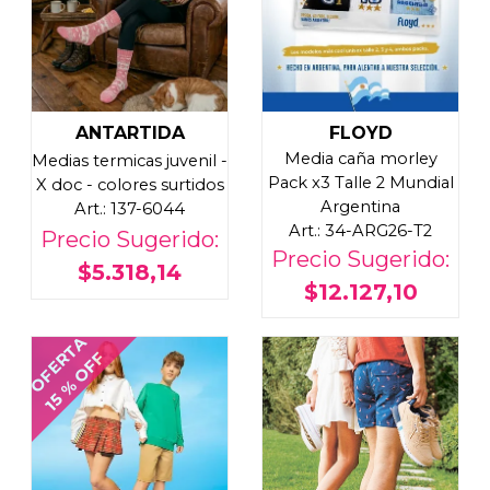
ANTARTIDA
FLOYD
Media caña morley
Medias termicas juvenil -
Pack x3 Talle 2 Mundial
X doc - colores surtidos
Argentina
Art.: 137-6044
Art.: 34-ARG26-T2
Precio Sugerido:
Precio Sugerido:
$5.318,14
$12.127,10
OFERTA
15 % OFF