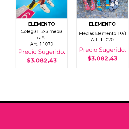
ELEMENTO
ELEMENTO
Colegial T2-3 media
Medias Elemento T0/1
caña
Art.: 1-1020
Art.: 1-1070
Precio Sugerido:
Precio Sugerido:
$3.082,43
$3.082,43