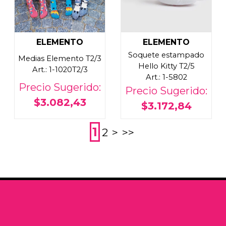
ELEMENTO
ELEMENTO
Soquete estampado
Medias Elemento T2/3
Hello Kitty T2/5
Art.: 1-1020T2/3
Art.: 1-5802
Precio Sugerido:
Precio Sugerido:
$3.082,43
$3.172,84
1
2
>
>>