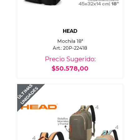
HEAD
Mochila 18"
Art.: 20P-22418
Precio Sugerido:
$50.578,00
ÚLTIMAS
UNIDADES