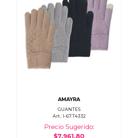
AMAYRA
GUANTES
Art.: l-67.T4332
Precio Sugerido:
$7.961,80