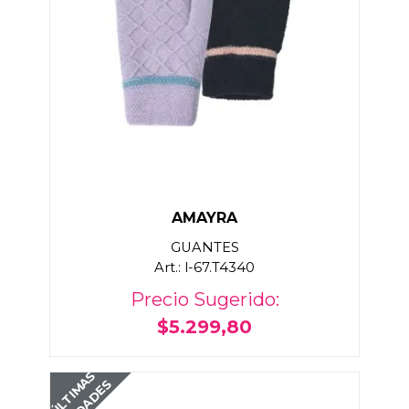
AMAYRA
GUANTES
Art.: l-67.T4340
Precio Sugerido:
$5.299,80
ÚLTIMAS
UNIDADES