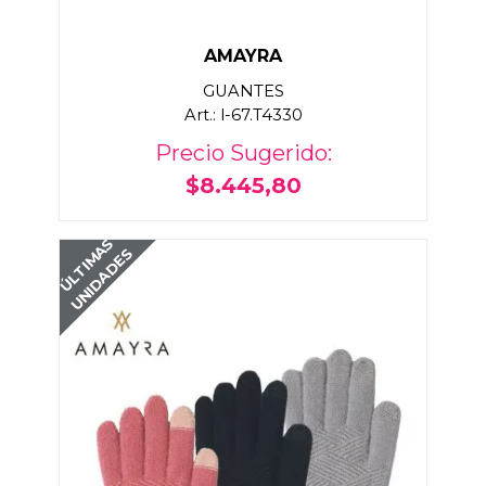
AMAYRA
GUANTES
Art.: l-67.T4330
Precio Sugerido:
$8.445,80
ÚLTIMAS
UNIDADES