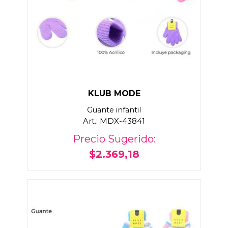
KLUB MODE
Guante infantil
Art.: MDX-43841
Precio Sugerido:
$2.369,18