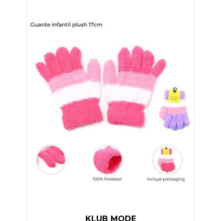
KLUB MODE