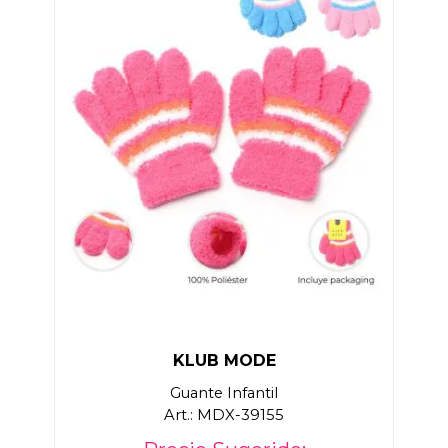
KLUB MODE
Guante Infantil
Art.: MDX-39155