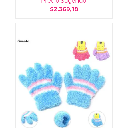
Precio Sugerido:
$2.369,18