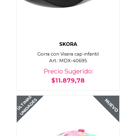
SKORA
Gorra con Visera cap infantil
Art.: MDX-40695
Precio Sugerido:
$11.879,78
ÚLTIMAS
UNIDADES
NUEVO