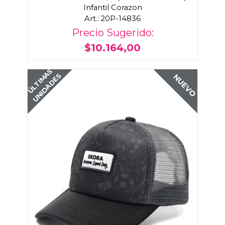
Infantil Corazon
Art.: 20P-14836
Precio Sugerido:
$10.164,00
ÚLTIMAS
UNIDADES
NUEVO