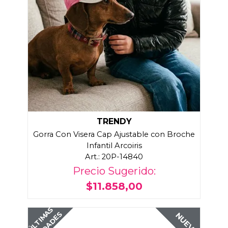
TRENDY
Gorra Con Visera Cap Ajustable con Broche
Infantil Arcoiris
Art.: 20P-14840
Precio Sugerido:
$11.858,00
ÚLTIMAS
UNIDADES
NUEVO