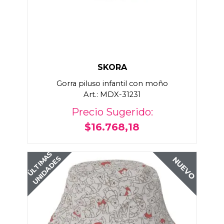
SKORA
Gorra piluso infantil con moño
Art.: MDX-31231
Precio Sugerido:
$16.768,18
ÚLTIMAS
UNIDADES
NUEVO